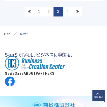
1
2
3
4
TOP
News
NEWS
SaaS
ABOUT
PARTNERS