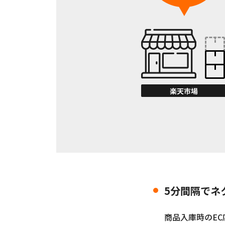
5分間隔でネ
商品入庫時のE