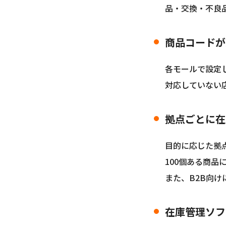
品・交換・不良
商品コードが
各モールで設定し
対応していない
拠点ごとに在
目的に応じた拠
100個ある商品
また、B2B向
在庫管理ソフト