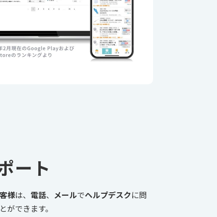
ポート
客様
は、
電話
、
メール
で
ヘルプデスク
に問
とができます。