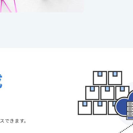
成
スできます。