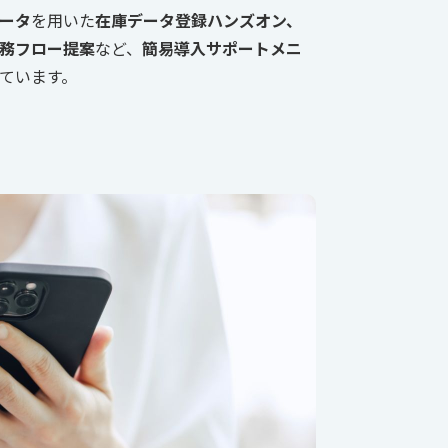
ータ
を用いた
在庫データ登録ハンズオン、
務フロー提案
など、
簡易導入サポートメニ
ています。