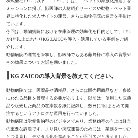
株式会社TYL（以下、「TYL」）は、「ペットの家族化推進」を
ミッションに掲げ、獣医師の人材紹介サービスや動物・ペット業
界に特化した求人サイトの運営、さらに動物病院の運営を手掛け
ています。
今回は、動物病院における在庫管理の効率化を目的として、TYL
が1年以上にわたりKG ZAICOを導入・活用している事例をご紹
介します。
動物病院の運営を管掌し、獣医師でもある藤野様に導入の背景や
その効果についてお話を伺いました。
KG ZAICOの導入背景を教えてください。
動物病院では、医薬品や消耗品、さらには販売用商品など、多岐
にわたる品目を管理する必要があります。以前は、使用した医薬
品や販売した商品の在庫数を紙に記録し、数日に1回まとめて発
注するというアナログな運用を行っていました。
動物病院は労働集約型のビジネスであり、業務効率の向上は経営
の重要な課題です。より良い病院運営のためには、業務を一つひ
とつ見直し、デジタル化を進めることが不可欠だと考えました。